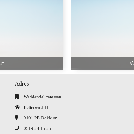
ut
W
Adres
Waddendelicatessen
Betterwird 11
9101 PB
Dokkum
0519 24 15 25