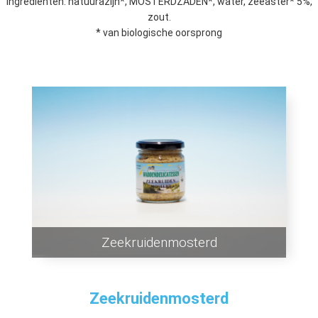
Ingrediënten: natuurazijn*, MOSTERDZADEN*, water, zeeaster* 5%,
zout.
* van biologische oorsprong
Zeekruidenmosterd
Zeekruidenmosterd