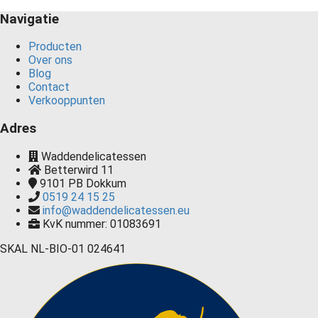
Navigatie
Producten
Over ons
Blog
Contact
Verkooppunten
Adres
Waddendelicatessen
Betterwird 11
9101 PB
Dokkum
0519 24 15 25
info@waddendelicatessen.eu
KvK nummer: 01083691
SKAL NL-BIO-01 024641