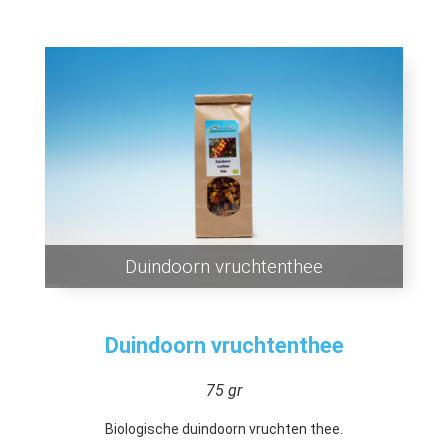
Duindoorn vruchtenthee
Duindoorn vruchtenthee
75 gr
Biologische duindoorn vruchten thee.