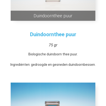
Duindoornthee puur
Duindoornthee puur
75 gr
Biologische duindoorn thee puur.
Ingrediënten: gedroogde en gesneden duindoornbessen.